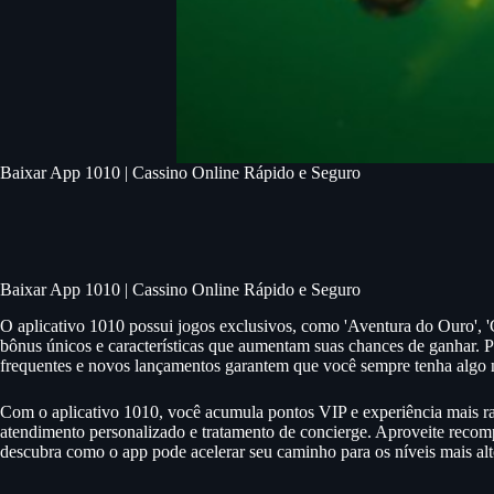
Baixar App 1010 | Cassino Online Rápido e Seguro
Baixar App 1010 | Cassino Online Rápido e Seguro
O aplicativo 1010 possui jogos exclusivos, como 'Aventura do Ouro', 'C
bônus únicos e características que aumentam suas chances de ganhar. P
frequentes e novos lançamentos garantem que você sempre tenha algo 
Com o aplicativo 1010, você acumula pontos VIP e experiência mais ra
atendimento personalizado e tratamento de concierge. Aproveite recomp
descubra como o app pode acelerar seu caminho para os níveis mais al