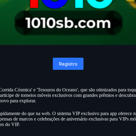
Registro
orrida Cósmica' e 'Tesouros do Oceano', que são otimizados para toque 
articipe de torneios móveis exclusivos com grandes prêmios e descubra 
novo para explorar.
pidamente do que na web. O sistema VIP exclusivo para app oferece ní
ensas de marcos e celebrações de aniversário exclusivas para VIPs móve
tos do VIP.