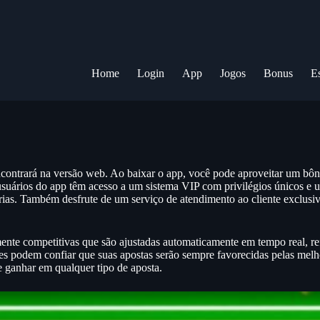
Home
Login
App
Jogos
Bonus
E
contrará na versão web. Ao baixar o app, você pode aproveitar um bôn
 usuários do app têm acesso a um sistema VIP com privilégios únicos e
as. Também desfrute de um serviço de atendimento ao cliente exclusiv
ente competitivas que são ajustadas automaticamente em tempo real, ref
ores podem confiar que suas apostas serão sempre favorecidas pelas mel
 ganhar em qualquer tipo de aposta.