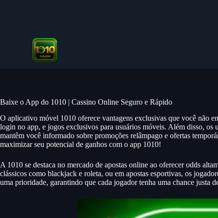
P
u
l
a
r
p
a
r
a
o
c
Baixe o App do 1010 | Cassino Online Seguro e Rápido
o
n
O aplicativo móvel 1010 oferece vantagens exclusivas que você não en
t
login no app, e jogos exclusivos para usuários móveis. Além disso, os
e
mantêm você informado sobre promoções relâmpago e ofertas temporári
ú
maximizar seu potencial de ganhos com o app 1010!
d
o
A 1010 se destaca no mercado de apostas online ao oferecer odds altam
clássicos como blackjack e roleta, ou em apostas esportivas, os jogad
uma prioridade, garantindo que cada jogador tenha uma chance justa de