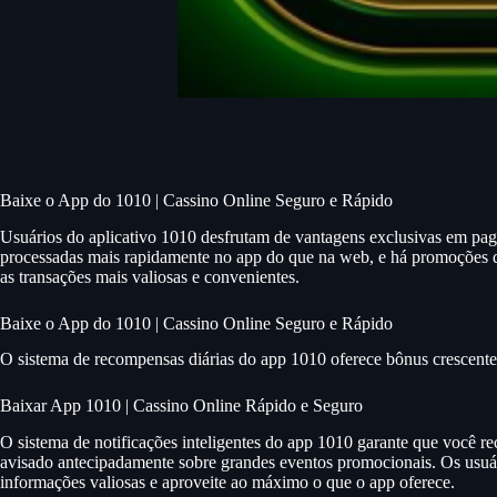
Baixe o App do 1010 | Cassino Online Seguro e Rápido
Usuários do aplicativo 1010 desfrutam de vantagens exclusivas em pag
processadas mais rapidamente no app do que na web, e há promoções de
as transações mais valiosas e convenientes.
Baixe o App do 1010 | Cassino Online Seguro e Rápido
O sistema de recompensas diárias do app 1010 oferece bônus crescentes
Baixar App 1010 | Cassino Online Rápido e Seguro
O sistema de notificações inteligentes do app 1010 garante que você r
avisado antecipadamente sobre grandes eventos promocionais. Os usuári
informações valiosas e aproveite ao máximo o que o app oferece.