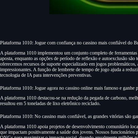
Plataforma 1010: Jogue com confiança no cassino mais confiável do Br
A plataforma 1010 implementou um conjunto completo de ferramentas de 
aposta, enquanto as opções de período de reflexão e autoexclusão são 
oferecemos recursos de suporte especializado em jogos problemáticos, 
impressionantes. A função de lembrete de tempo de jogo ajuda a reduzi
tecnologia de IA para intervenções preventivas.
Plataforma 1010: Jogue agora no cassino online mais famoso e ganhe 
A plataforma 1010 destacou-se na redução da pegada de carbono, melh
resultou em 5 toneladas de lixo eletrônico reciclado.
Plataforma 1010: No cassino mais confiável, as grandes vitórias são ga
A plataforma 1010 apoia projetos de desenvolvimento comunitário local
que impactam positivamente a saúde dos jovens. Nossos funcionários 
ONGs para maximizar o impacto social, doando anualmente milhões par