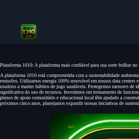
P
u
l
a
r
p
a
r
a
o
c
Plataforma 1010: A plataforma mais confiável para sua sorte brilhar no 
o
n
A plataforma 1010 está comprometida com a sustentabilidade ambiental 
t
emissões. Utilizamos energia 100% renovável em nossos data centers 
e
usuários a manter hábitos de jogo saudáveis. Protegemos menores de ida
ú
significativa do uso de recursos. Investimos em treinamento de funcio
d
planos de apoio comunitário e educacional local têm ajudado a constru
o
próximos cinco anos, planejamos expandir nossas iniciativas de sustent