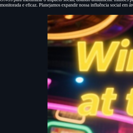
monitorada e eficaz. Planejamos expandir nossa influência social em ár