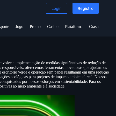
Login
Registro
sporte
Jogo
Promo
Casino
Plataforma
Crash
envolve a implementação de medidas significativas de redução de
s responsáveis, oferecemos ferramentas inovadoras que ajudam os
de escritório verde e operação sem papel resultaram em uma redução
ações ecológicas para projetos de impacto ambiental real. Nossos
conquistados por nossos esforços em sustentabilidade. Para os
positivas ao meio ambiente e à sociedade.